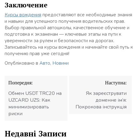
Заключение
Курсы вождения
предоставляют все необходимые знания
и навыки для успешного получения водительских прав.
Выбор правильной автошколы, качественное обучение и
подготовка к экзаменам — ключевые этапы на пути к
уверенности за рулем и безопасности на дорогах.
Записывайтесь на курсы вождения и начинайте свой путь к
получению прав уже сегодня!
Опубліковано в
Авто
,
Новини
Навігація
Попередня:
Наступна:
записів
Обмен USDT TRC20 на
Як зареєструвати
UZCARD UZS: Как
доменне ім’я:
минимизировать
Покрокова інструкція
риски
Недавні Записи