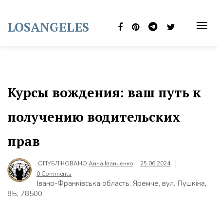
Skip
to
LOSANGELES
content
TOG
NAVI
Курсы вождения: ваш путь к
получению водительских
прав
ОПУБЛІКОВАНО
Анна Іванченко
25.06.2024
0 Comments
Івано-Франківська область, Яремче, вул. Пушкіна,
8Б, 78500