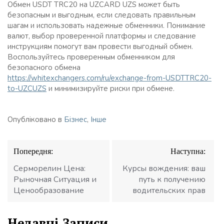
Обмен USDT TRC20 на UZCARD UZS может быть
безопасным и выгодным, если следовать правильным
шагам и использовать надежные обменники. Понимание
валют, выбор проверенной платформы и следование
инструкциям помогут вам провести выгодный обмен.
Воспользуйтесь проверенным обменником для
безопасного обмена
https://whitexchangers.com/ru/exchange-from-USDTTRC20-
to-UZCUZS
и минимизируйте риски при обмене.
Опубліковано в
Бізнес
,
Інше
Навігація
Попередня:
Наступна:
записів
Серморелин Цена:
Курсы вождения: ваш
Рыночная Ситуация и
путь к получению
Ценообразование
водительских прав
Недавні Записи