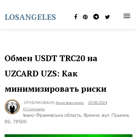
Skip
to
LOSANGELES
content
TOG
NAVI
Обмен USDT TRC20 на
UZCARD UZS: Как
минимизировать риски
ОПУБЛІКОВАНО
Анна Іванченко
20.06.2024
0 Comments
Івано-Франківська область, Яремче, вул. Пушкіна,
8Б, 78500